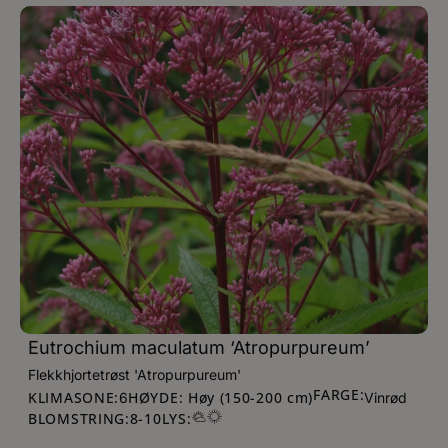
Eutrochium maculatum ‘Atropurpureum’
Flekkhjortetrøst 'Atropurpureum'
FARGE:
KLIMASONE:
HØYDE: Høy (150-200 cm)
6
Vinrød
BLOMSTRING:
8
-
10
LYS: