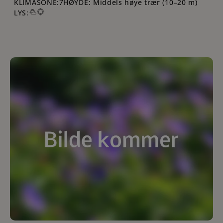
KLIMASONE:
HØYDE: Middels høye trær (10–20 m)
7
LYS: