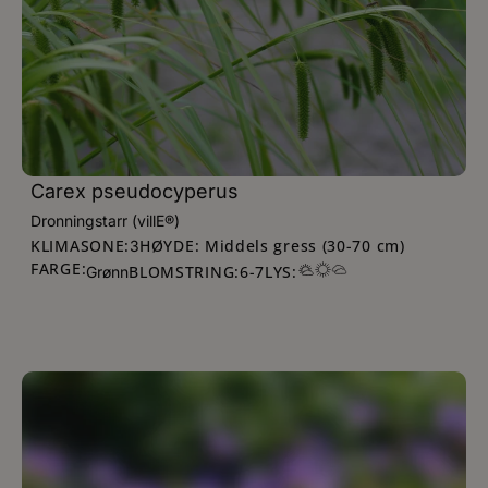
Carex pseudocyperus
Dronningstarr (villE®)
KLIMASONE:
HØYDE: Middels gress (30-70 cm)
3
FARGE:
BLOMSTRING:
6
-
7
LYS:
Grønn