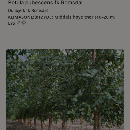
Betula pubescens fk Romsdal
Dunbjørk fk Romsdal
KLIMASONE:
HØYDE: Middels høye trær (10–20 m)
8
LYS: