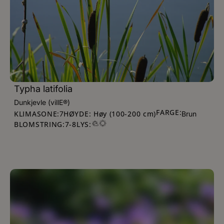
Typha latifolia
Dunkjevle (villE®)
FARGE:
KLIMASONE:
HØYDE: Høy (100-200 cm)
7
Brun
BLOMSTRING:
7
-
8
LYS: