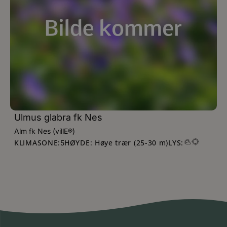
Ulmus glabra fk Nes
Alm fk Nes (villE®)
KLIMASONE:
HØYDE: Høye trær (25-30 m)
LYS:
5