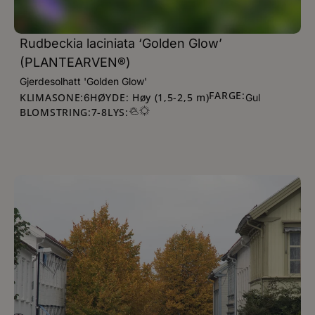
Rudbeckia laciniata ‘Golden Glow’
(PLANTEARVEN®)
Gjerdesolhatt 'Golden Glow'
FARGE:
KLIMASONE:
HØYDE: Høy (1,5-2,5 m)
6
Gul
BLOMSTRING:
7
-
8
LYS: