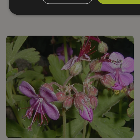
FARGE:
KLIMASONE:
HØYDE: Høy (80-150 cm)
8
Hvit
BLOMSTRING:
6
-
8
LYS: