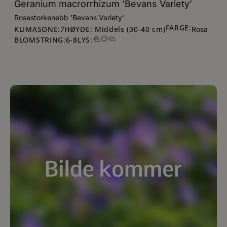
Geranium macrorrhizum ‘Bevans Variety’
Rosestorkenebb 'Bevans Variety'
FARGE:
KLIMASONE:
HØYDE: Middels (30-40 cm)
7
Rosa
BLOMSTRING:
6
-
8
LYS: