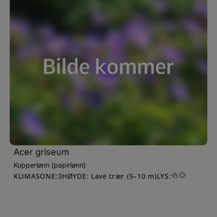
Acer griseum
Kopperlønn (papirlønn)
KLIMASONE:
HØYDE: Lave trær (5–10 m)
LYS:
3