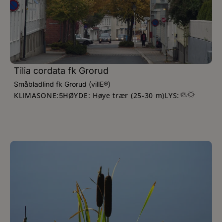
Tilia cordata fk Grorud
Småbladlind fk Grorud (villE®)
KLIMASONE:
HØYDE: Høye trær (25-30 m)
LYS:
5