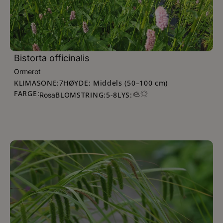
Bistorta officinalis
Ormerot
KLIMASONE:
HØYDE: Middels (50–100 cm)
7
FARGE:
BLOMSTRING:
5
-
8
LYS:
Rosa