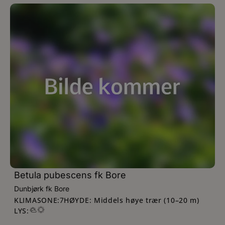
Betula pubescens fk Bore
Dunbjørk fk Bore
KLIMASONE:
HØYDE: Middels høye trær (10–20 m)
7
LYS: