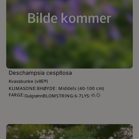
Deschampsia cespitosa
Kvassbunke (villE®)
KLIMASONE:
HØYDE: Middels (40-100 cm)
8
FARGE:
BLOMSTRING:
6
-
7
LYS:
Gulgrønn