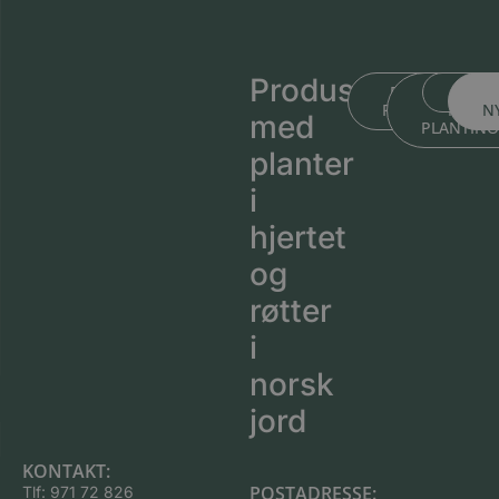
Produsert
BLI KJENT ME
BLI KJEN
MEDL
PLANTESKOLEN
MED
N
med
PLANTIN
planter
i
hjertet
og
røtter
i
norsk
jord
KONTAKT:
POSTADRESSE:
Tlf:
971 72 826