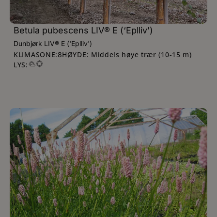
Betula pubescens LIV® E (‘Eplliv’)
Dunbjørk LIV® E ('Eplliv')
KLIMASONE:
HØYDE: Middels høye trær (10-15 m)
8
LYS: