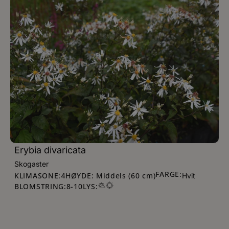
Erybia divaricata
Skogaster
FARGE:
KLIMASONE:
HØYDE: Middels (60 cm)
4
Hvit
BLOMSTRING:
8
-
10
LYS: